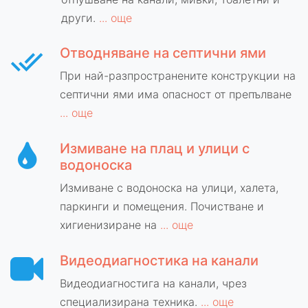
други.
... още
Отводняване на септични ями
При най-разпространените конструкции на
септични ями има опасност от препълване
... още
Измиване на плац и улици с
водоноска
Измиване с водоноска на улици, халета,
паркинги и помещения. Почистване и
хигиенизиране на
... още
Видеодиагностика на канали
Видеодиагностига на канали, чрез
специализирана техника.
... още