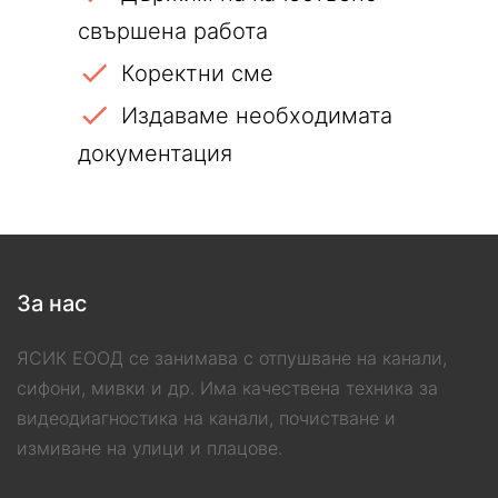
свършена работа
Коректни сме
Издаваме необходимата
документация
За нас
ЯСИК ЕООД се занимава с отпушване на канали,
сифони, мивки и др. Има качествена техника за
видеодиагностика на канали, почистване и
измиване на улици и плацове.